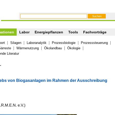
mationen
Labor
Energiepflanzen
Tools
Fachvorträge
port
Silagen
Laboranalytik
Prozessbiologie
Prozesssteuerung
ärreste
Wärmenutzung
Ökolandbau
Ökologie
nde Literatur
T
triebs von Biogasanlagen im Rahmen der Ausschreibung
.R.M.E.N. e.V.)