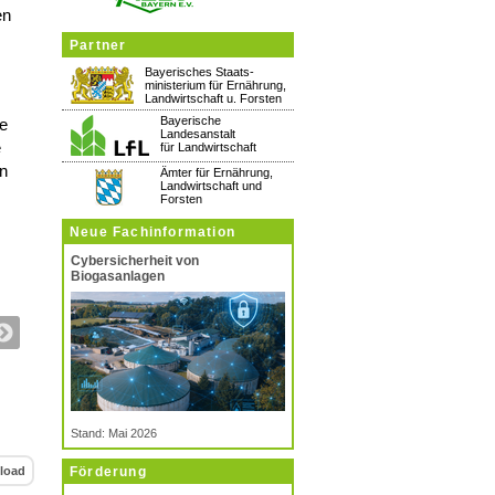
en
Partner
Bayerisches Staats-
ministerium für Ernährung,
Landwirtschaft u. Forsten
Bayerische
le
Landesanstalt
e
für Landwirtschaft
en
Ämter für Ernährung,
Landwirtschaft und
Forsten
Neue Fachinformation
Cybersicherheit von
Biogasanlagen
Stand: Mai 2026
load
Förderung