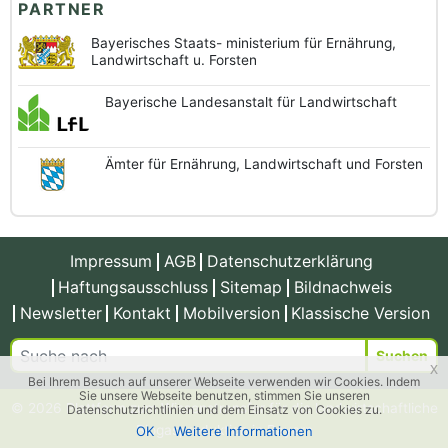
PARTNER
Bayerisches Staats-
ministerium für Ernährung,
Landwirtschaft u. Forsten
Bayerische
Landesanstalt
für Landwirtschaft
Ämter für Ernährung,
Landwirtschaft und
Forsten
Impressum
AGB
Datenschutzerklärung
Haftungsausschluss
Sitemap
Bildnachweis
Newsletter
Kontakt
Mobilversion
Klassische Version
Suchen
x
Bei Ihrem Besuch auf unserer Webseite verwenden wir Cookies. Indem
Sie unsere Webseite benutzen, stimmen Sie unseren
© 2026 Plattform zum Wissenstransfer für die landwirtschaftliche
Datenschutzrichtlinien und dem Einsatz von Cookies zu.
Biogasproduktion in Bayern
OK
Weitere Informationen