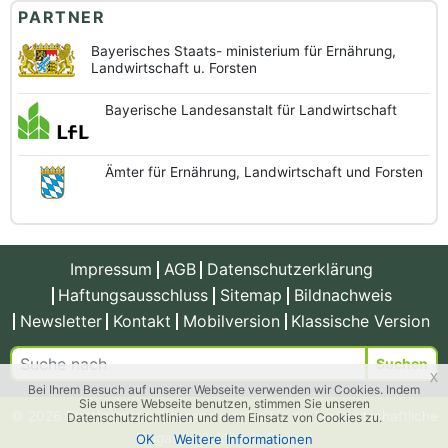
PARTNER
Bayerisches Staats-
ministerium für Ernährung,
Landwirtschaft u. Forsten
Bayerische
Landesanstalt
für Landwirtschaft
Ämter für Ernährung,
Landwirtschaft und
Forsten
Impressum
AGB
Datenschutzerklärung
Haftungsausschluss
Sitemap
Bildnachweis
Newsletter
Kontakt
Mobilversion
Klassische Version
Suchen
x
Bei Ihrem Besuch auf unserer Webseite verwenden wir Cookies. Indem
Sie unsere Webseite benutzen, stimmen Sie unseren
© 2026 Plattform zum Wissenstransfer für die landwirtschaftliche
Datenschutzrichtlinien und dem Einsatz von Cookies zu.
Biogasproduktion in Bayern
OK
Weitere Informationen