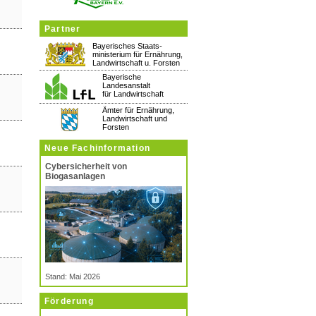
Partner
Bayerisches Staats-
ministerium für Ernährung,
Landwirtschaft u. Forsten
Bayerische
Landesanstalt
für Landwirtschaft
Ämter für Ernährung,
Landwirtschaft und
Forsten
Neue Fachinformation
Cybersicherheit von
Biogasanlagen
Stand: Mai 2026
Förderung