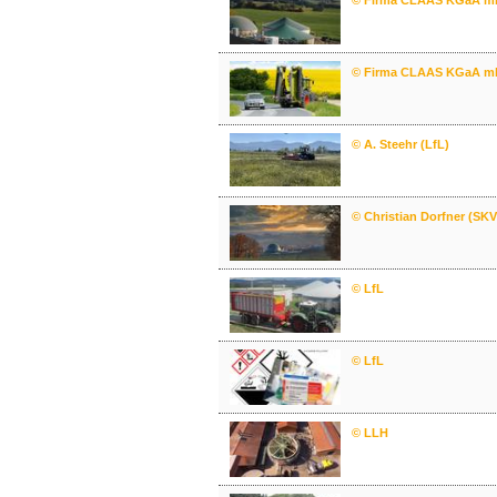
© Firma CLAAS KGaA m
© Firma CLAAS KGaA m
© A. Steehr (LfL)
© Christian Dorfner (SK
© LfL
© LfL
© LLH