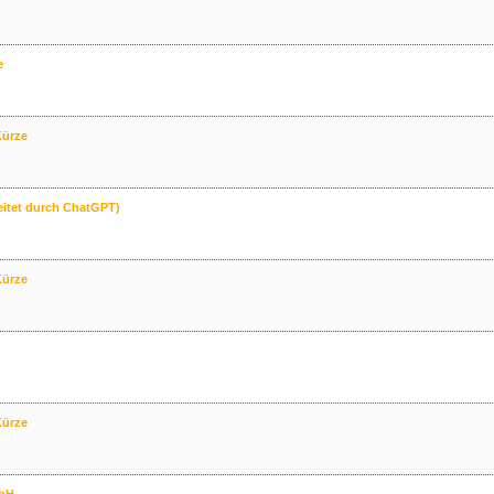
e
Kürze
eitet durch ChatGPT)
Kürze
Kürze