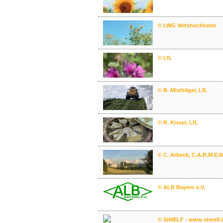
© LWG Veitshöchheim
© LfL
© B. Misthilger, LfL
© R. Kissel, LfL
© C. Arbeck, C.A.R.M.E.N.
© ALB Bayern e.V.
© StMELF - www.stmelf.