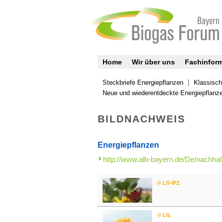
Home
Wir über uns
Fachinfor
Steckbriefe Energiepflanzen
Klassisch
Neue und wiederentdeckte Energiepflanze
BILDNACHWEIS
Energiepflanzen
http://www.alb-bayern.de/De/nachhal
© Lfl-IPZ
© LfL