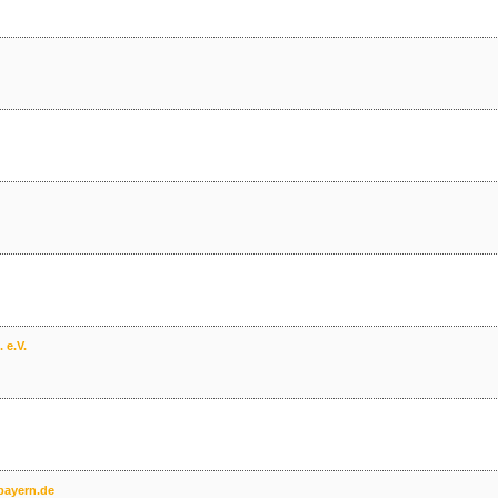
 e.V.
bayern.de