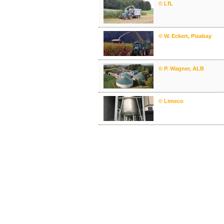
© LfL
© W. Eckert, Pixabay
© P. Wagner, ALB
© Limeco