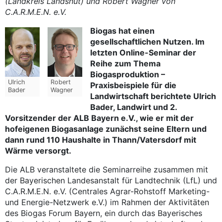
(Landkreis Landshut) und Robert Wagner von
C.A.R.M.E.N. e.V.
Biogas hat einen
gesellschaftlichen Nutzen. Im
letzten Online-Seminar der
Reihe zum Thema
Biogasproduktion –
Ulrich
Robert
Praxisbeispiele für die
Bader
Wagner
Landwirtschaft berichtete Ulrich
Bader, Landwirt und 2.
Vorsitzender der ALB Bayern e.V., wie er mit der
hofeigenen Biogasanlage zunächst seine Eltern und
dann rund 110 Haushalte in Thann/Vatersdorf mit
Wärme versorgt.
Die ALB veranstaltete die Seminarreihe zusammen mit
der Bayerischen Landesanstalt für Landtechnik (LfL) und
C.A.R.M.E.N. e.V. (Centrales Agrar-Rohstoff Marketing-
und Energie-Netzwerk e.V.) im Rahmen der Aktivitäten
des Biogas Forum Bayern, ein durch das Bayerisches