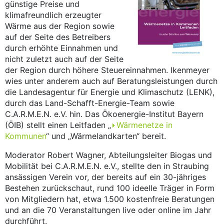
günstige Preise und
klimafreundlich erzeugter
Wärme aus der Region sowie
auf der Seite des Betreibers
durch erhöhte Einnahmen und
nicht zuletzt auch auf der Seite
der Region durch höhere Steuereinnahmen. Ikenmeyer
wies unter anderem auch auf Beratungsleistungen durch
die Landesagentur für Energie und Klimaschutz (LENK),
durch das Land-Schafft-Energie-Team sowie
C.A.R.M.E.N. e.V. hin. Das Ökoenergie-Institut Bayern
(ÖIB) stellt einen Leitfaden „
Wärmenetze in
Kommunen
“ und „Wärmelandkarten“ bereit.
Moderator Robert Wagner, Abteilungsleiter Biogas und
Mobilität bei C.A.R.M.E.N. e.V., stellte den in Straubing
ansässigen Verein vor, der bereits auf ein 30-jähriges
Bestehen zurückschaut, rund 100 ideelle Träger in Form
von Mitgliedern hat, etwa 1.500 kostenfreie Beratungen
und an die 70 Veranstaltungen live oder online im Jahr
durchführt.