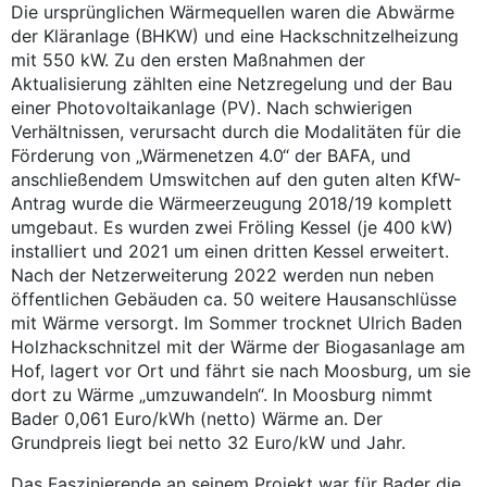
Die ursprünglichen Wärmequellen waren die Abwärme
der Kläranlage (BHKW) und eine Hackschnitzelheizung
mit 550 kW. Zu den ersten Maßnahmen der
Aktualisierung zählten eine Netzregelung und der Bau
einer Photovoltaikanlage (PV). Nach schwierigen
Verhältnissen, verursacht durch die Modalitäten für die
Förderung von „Wärmenetzen 4.0“ der BAFA, und
anschließendem Umswitchen auf den guten alten KfW-
Antrag wurde die Wärmeerzeugung 2018/19 komplett
umgebaut. Es wurden zwei Fröling Kessel (je 400 kW)
installiert und 2021 um einen dritten Kessel erweitert.
Nach der Netzerweiterung 2022 werden nun neben
öffentlichen Gebäuden ca. 50 weitere Hausanschlüsse
mit Wärme versorgt. Im Sommer trocknet Ulrich Baden
Holzhackschnitzel mit der Wärme der Biogasanlage am
Hof, lagert vor Ort und fährt sie nach Moosburg, um sie
dort zu Wärme „umzuwandeln“. In Moosburg nimmt
Bader 0,061 Euro/kWh (netto) Wärme an. Der
Grundpreis liegt bei netto 32 Euro/kW und Jahr.
Das Faszinierende an seinem Projekt war für Bader die