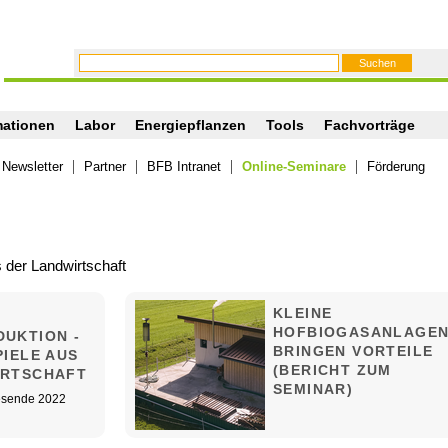
mationen
Labor
Energiepflanzen
Tools
Fachvorträge
Newsletter
Partner
BFB Intranet
Online-Seminare
Förderung
s der Landwirtschaft
KLEINE
HOFBIOGASANLAGE
UKTION -
BRINGEN VORTEILE
PIELE AUS
(BERICHT ZUM
IRTSCHAFT
SEMINAR)
esende 2022