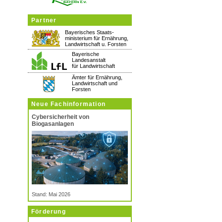
Partner
Bayerisches Staats-
ministerium für Ernährung,
Landwirtschaft u. Forsten
Bayerische
Landesanstalt
für Landwirtschaft
Ämter für Ernährung,
Landwirtschaft und
Forsten
Neue Fachinformation
Cybersicherheit von
Biogasanlagen
Stand: Mai 2026
Förderung