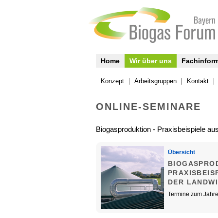
Home
Wir über uns
Fachinfor
Konzept
Arbeitsgruppen
Kontakt
ONLINE-SEMINARE
Biogasproduktion - Praxisbeispiele au
Übersicht
BIOGASPROD
PRAXISBEIS
DER LANDW
Termine zum Jahr