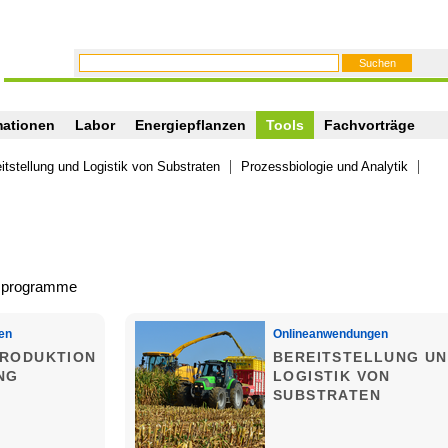
mationen
Labor
Energiepflanzen
Tools
Fachvorträge
itstellung und Logistik von Substraten
Prozessbiologie und Analytik
sprogramme
en
Onlineanwendungen
PRODUKTION
BEREITSTELLUNG U
NG
LOGISTIK VON
SUBSTRATEN