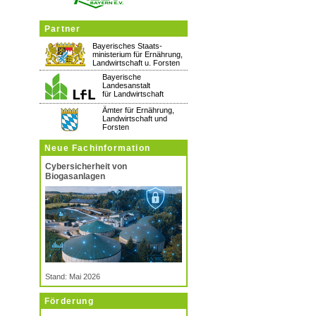
Partner
Bayerisches Staats-
ministerium für Ernährung,
Landwirtschaft u. Forsten
Bayerische
Landesanstalt
für Landwirtschaft
Ämter für Ernährung,
Landwirtschaft und
Forsten
Neue Fachinformation
Cybersicherheit von
Biogasanlagen
Stand: Mai 2026
Förderung